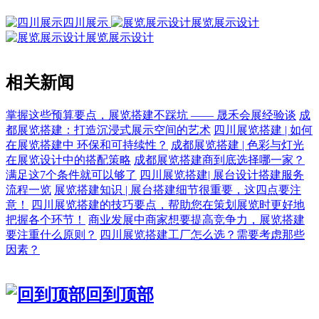
四川展示
展览展示设计
展览展示设计
相关新闻
掌握这些预算要点，展览搭建不踩坑 —— 晟禾会展经验谈
成
都展览搭建：打造沉浸式展示空间的艺术
四川展览搭建 | 如何
在展览搭建中 环保和可持续性？
成都展览搭建 | 色彩与灯光
在展览设计中的搭配策略
成都展览搭建商到底选择哪一家？
满足这7个条件就可以够了
四川展览搭建| 展台设计搭建服务
流程一览
展览搭建知识 | 展台搭建细节很重要，这四点要注
意！
四川展览搭建的技巧要点，帮助您在策划展览时更好地
把握各个环节！
商业发展中商家想要提高竞争力，展览搭建
要注重什么原则？
四川展览搭建工厂怎么选？需要考虑那些
因素？
回到顶部