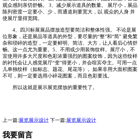
观众感到亲切舒畅。 3、减少展示道具的数量。 展厅小，展品
陈列密度一定要小、少，而通道则要宽大，以 观众的人身 并
使展厅显得宽阔。
4、四川标展展品摆放造型要简洁和整体性强。 不论是展
位形象，还是展品等道具的外型，要尽量的“整”和“简” 避免繁
杂和琐碎的造型，一定要鲜明、简洁、大方，让人看后心情舒
畅。这一点尤为重要。5、不用或少用装饰纹样。展厅小，不
宜使用许多大尺度和色彩浓重强烈的图案纹饰，因为这些纹样
的衬托会让人感觉展厅“变”得更小，并会喧宾夺主。可用一点
儿单独纹样（如标志、题花、尾花等）。如果非用大面积图案
不可，则一定要选用小碎花图案，而且色彩要浅。
所以这就是展示展览摆放的重要性了。
上一篇:
展览展示设计
下一篇:
展览展示设计
我要留言