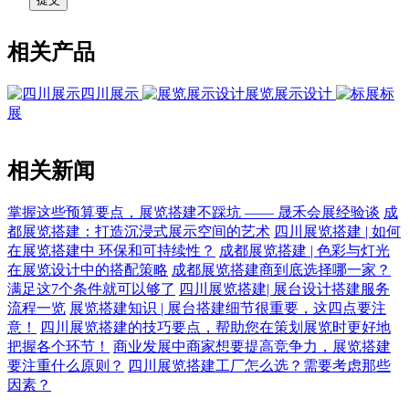
相关产品
四川展示
展览展示设计
标
展
相关新闻
掌握这些预算要点，展览搭建不踩坑 —— 晟禾会展经验谈
成
都展览搭建：打造沉浸式展示空间的艺术
四川展览搭建 | 如何
在展览搭建中 环保和可持续性？
成都展览搭建 | 色彩与灯光
在展览设计中的搭配策略
成都展览搭建商到底选择哪一家？
满足这7个条件就可以够了
四川展览搭建| 展台设计搭建服务
流程一览
展览搭建知识 | 展台搭建细节很重要，这四点要注
意！
四川展览搭建的技巧要点，帮助您在策划展览时更好地
把握各个环节！
商业发展中商家想要提高竞争力，展览搭建
要注重什么原则？
四川展览搭建工厂怎么选？需要考虑那些
因素？