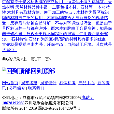
讲解有关于景区标识牌的材料应用，恒盛达小编为你解答。天
然材料 天然材料品种丰富，主要包括木材、石材等。 木材特
性 木材具有取材方便、便于加工的特点，木材作为景区标识
牌的材料被广泛的运用，木质标牌能给人清新自然的视觉感
受，废弃后能够被自然降解，不会对环境造成污染。但是由于
景区标识牌一般都在户外，而木质标牌由于容易腐蚀，如果保
养维修不当，外观会出现不同程度的损害，使用寿命就会缩
短。 石材特性 石材作为景区标识牌的材料具有很多的优点，
首先就是视觉冲击力强，环保生态，自然融于环境。其次就是
抗腐蚀...
共6条记录
<上一页
1
下一页>
回到顶部
网站首页
|
展览搭建
|
展览设计
|
标识标牌
|
产品中心
|
新闻资
讯
|
公司简介
|
联系我们
公司地址：成都市双流区彭镇柑梓村3组99号
电话：
18628197968
四川晟禾会展服务有限公司
版权所有 2014-2019 蜀ICP备2021014209号-1