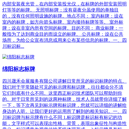
内部安装夜光管，在内部安装投光仪，在标牌的外部安装照明
灯等等的标牌。 无照明标牌：没有昼夜分虽使用的单独目
的，没有任何照明设施的标牌。地点不同： 室内标牌：设在
室内的标牌，如方向箭头标牌、室内接待标牌等等。 室外标
牌：设在非室内所有空间的标牌。目的不同： 商业标牌：一
般指为了达到商业目的而设立的标牌。 公共标牌：设在公共
场所，为给公众宣布消息或用来公布某些信息的标牌。一、四
川标识标...
绵阳标志标牌
四川晟禾会展服务有限公司讲解日常所见的标识标牌的特点。
我们对于平常随处可见的标示牌和标识牌 ，往往都会分不清
它们到底有什么不同。这里西正标识技术团队可以帮助到你
的。对于日常所见到的这两种标牌，技术人员就带你详细了解
一下，等下次再见到标示牌和标识牌，您就可以详细的讲解给
身边的人听。让我们更好的运用所了解到的相关知识。一、四
川标识牌与标示牌有什么不同 1.标识牌是标识标有标记的功
能，文字样式可以表现出性格、背景，表现出象征性与构造性