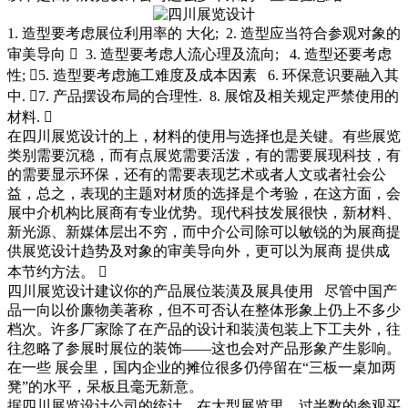
1. 造型要考虑展位利用率的 大化; 2. 造型应当符合参观对象的
审美导向 󰀀 3. 造型要考虑人流心理及流向; 4. 造型还要考虑
性; 󰀀5. 造型要考虑施工难度及成本因素 6. 环保意识要融入其
中. 󰀀7. 产品摆设布局的合理性. 8. 展馆及相关规定严禁使用的
材料. 󰀀
在四川展览设计的上，材料的使用与选择也是关键。有些展览
类别需要沉稳，而有点展览需要活泼，有的需要展现科技，有
的需要显示环保，还有的需要表现艺术或者人文或者社会公
益，总之，表现的主题对材质的选择是个考验，在这方面，会
展中介机构比展商有专业优势。现代科技发展很快，新材料、
新光源、新媒体层出不穷，而中介公司除可以敏锐的为展商提
供展览设计趋势及对象的审美导向外，更可以为展商 提供成
本节约方法。 󰀀
四川展览设计建议你的产品展位装潢及展具使用 尽管中国产
品一向以价廉物美著称，但不可否认在整体形象上仍上不多少
档次。许多厂家除了在产品的设计和装潢包装上下工夫外，往
往忽略了参展时展位的装饰——这也会对产品形象产生影响。
在一些 展会里，国内企业的摊位很多仍停留在“三板一桌加两
凳”的水平，呆板且毫无新意。
据四川展览设计公司的统计，在大型展览里，过半数的参观买