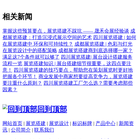
相关新闻
掌握这些预算要点，展览搭建不踩坑 —— 晟禾会展经验谈
成
都展览搭建：打造沉浸式展示空间的艺术
四川展览搭建 | 如何
在展览搭建中 环保和可持续性？
成都展览搭建 | 色彩与灯光
在展览设计中的搭配策略
成都展览搭建商到底选择哪一家？
满足这7个条件就可以够了
四川展览搭建| 展台设计搭建服务
流程一览
展览搭建知识 | 展台搭建细节很重要，这四点要注
意！
四川展览搭建的技巧要点，帮助您在策划展览时更好地
把握各个环节！
商业发展中商家想要提高竞争力，展览搭建
要注重什么原则？
四川展览搭建工厂怎么选？需要考虑那些
因素？
回到顶部
网站首页
|
展览搭建
|
展览设计
|
标识标牌
|
产品中心
|
新闻资
讯
|
公司简介
|
联系我们